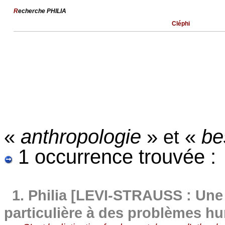
R
echerche PHILIA
Cléphi
«
anthropologie
»
«
be
et
1 occurrence trouvée :
1.
Philia [LEVI-STRAUSS : Une c
particulière à des problèmes h