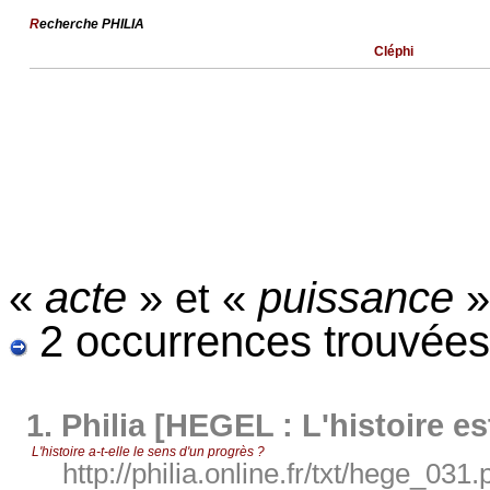
R
echerche PHILIA
Cléphi
«
acte
»
«
puissance
et
2 occurrences trouvées
1.
Philia [HEGEL : L'histoire es
L'histoire a-t-elle le sens d'un progrès ?
http://philia.online.fr/txt/hege_031.