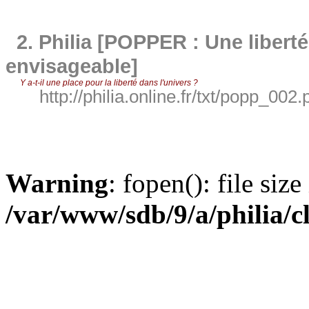
2.
Philia [POPPER : Une libert
envisageable]
Y a-t-il une place pour la liberté dans l'univers ?
http://philia.online.fr/txt/popp_002.
Warning
: fopen(): file siz
/var/www/sdb/9/a/philia/c